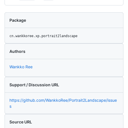
Package
cn.wankkoree.xp.portrait2landscape
Authors
Wankko Ree
Support / Discussion URL
https://github.com/WankkoRee/Portrait2Landscape/issue
s
Source URL