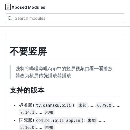
Xposed Modules
Search
modules
不要竖屏
强制将哔哩哔哩App中的竖屏视频由
看一看
播放
器改为
横屏
传统
播放器播放
支持的版本
标准版(
):
……
……
tv.danmaku.bili
未知
6.79.0
……
7.14.1
未知
国际版(
):
……
com.bilibili.app.in
未知
……
3.16.0
未知