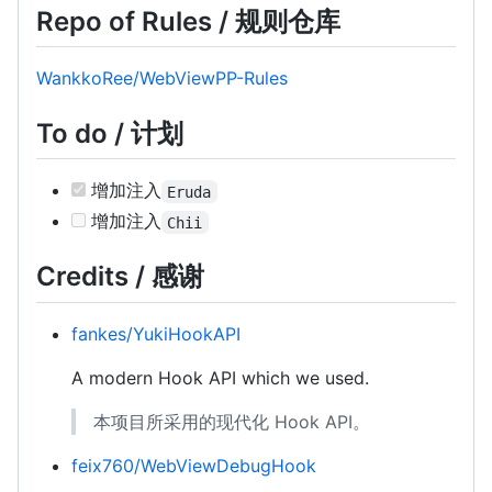
Repo of Rules / 规则仓库
WankkoRee/WebViewPP-Rules
To do / 计划
增加注入
Eruda
增加注入
Chii
Credits / 感谢
fankes/YukiHookAPI
A modern Hook API which we used.
本项目所采用的现代化 Hook API。
feix760/WebViewDebugHook