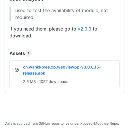
used to test the availability of module, not
required
If you need them, please go to
v2.0.0
to
download.
Assets
1
cn.wankkoree.xp.webviewpp-v3.0.0_15-
release.apk
2.6 MB · 1087 downloads
Data is sourced from GitHub repositories under Xposed-Modules-Repo.