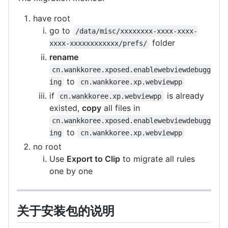
have root
go to
/data/misc/xxxxxxxx-xxxx-xxxx-
folder
xxxx-xxxxxxxxxxxx/prefs/
rename
cn.wankkoree.xposed.enablewebviewdebugg
to
ing
cn.wankkoree.xp.webviewpp
if
is already
cn.wankkoree.xp.webviewpp
existed,
copy
all files in
cn.wankkoree.xposed.enablewebviewdebugg
to
ing
cn.wankkoree.xp.webviewpp
no root
Use
Export to Clip
to migrate all rules
one by one
关于安装包的说明