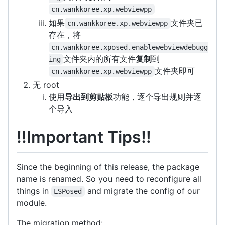
cn.wankkoree.xp.webviewpp
如果
文件夹已
cn.wankkoree.xp.webviewpp
存在，将
cn.wankkoree.xposed.enablewebviewdebugg
文件夹内的所有文件
复制
到
ing
文件夹即可
cn.wankkoree.xp.webviewpp
无 root
使用
导出到剪贴板
功能，逐个导出规则并逐
个导入
‼️
Important Tips
‼️
Since the beginning of this release, the package
name is renamed. So you need to reconfigure all
things in
and migrate the config of our
LSPosed
module.
The migration method: