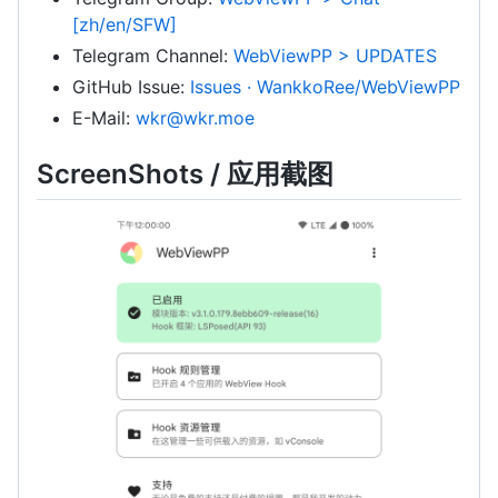
[zh/en/SFW]
Telegram Channel:
WebViewPP > UPDATES
GitHub Issue:
Issues · WankkoRee/WebViewPP
E-Mail:
wkr@wkr.moe
ScreenShots / 应用截图