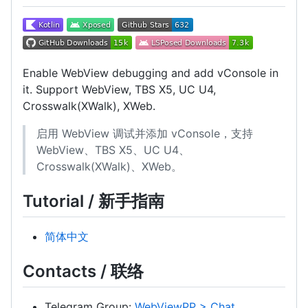
Enable WebView debugging and add vConsole in
it. Support WebView, TBS X5, UC U4,
Crosswalk(XWalk), XWeb.
启用 WebView 调试并添加 vConsole，支持
WebView、TBS X5、UC U4、
Crosswalk(XWalk)、XWeb。
Tutorial / 新手指南
简体中文
Contacts / 联络
Telegram Group:
WebViewPP > Chat