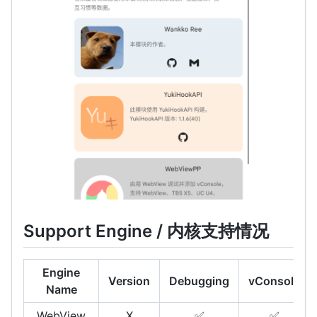
Support Engine / 内核支持情况
Engine
Version
Debugging
vConsole
Name
WebView
X
✅
✅