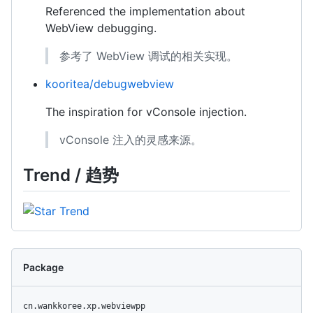
Referenced the implementation about
WebView debugging.
参考了 WebView 调试的相关实现。
kooritea/debugwebview
The inspiration for vConsole injection.
vConsole 注入的灵感来源。
Trend / 趋势
Package
cn.wankkoree.xp.webviewpp