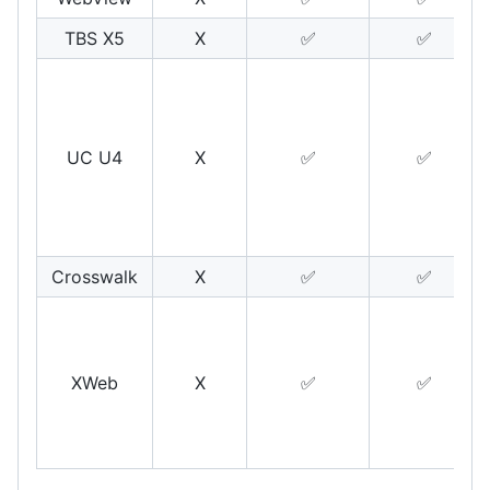
TBS X5
X
✅
✅
UC U4
X
✅
✅
Crosswalk
X
✅
✅
XWeb
X
✅
✅