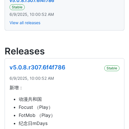
v5.0.8.r307.6f4f786
Stable
6/9/2025, 10:00:52 AM
View all releases
Releases
v5.0.8.r307.6f4f786
Stable
6/9/2025, 10:00:52 AM
新增：
动漫共和国
Focust （Play）
FotMob （Play）
纪念日mDays