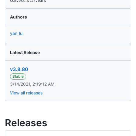
com.ext.star.wars
Authors
yan_lu
Latest Release
v3.8.80
Stable
3/14/2021, 2:19:12 AM
View all releases
Releases