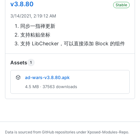
v3.8.80
Stable
3/14/2021, 2:19:12 AM
同步一指禅更新
支持粘贴坐标
支持 LibChecker，可以直接添加 Block 的组件
Assets
1
ad-wars-v3.8.80.apk
4.5 MB · 37563 downloads
Data is sourced from GitHub repositories under Xposed-Modules-Repo.