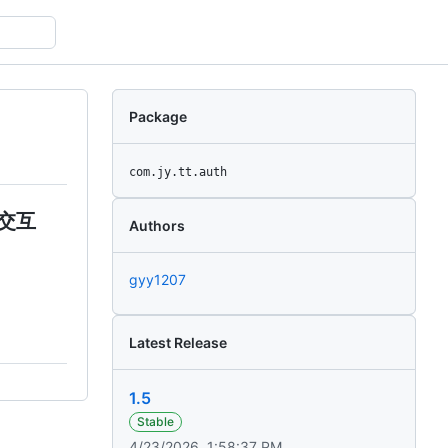
Package
com.jy.tt.auth
身交互
Authors
gyy1207
Latest Release
1.5
Stable
4/23/2026, 1:58:37 PM