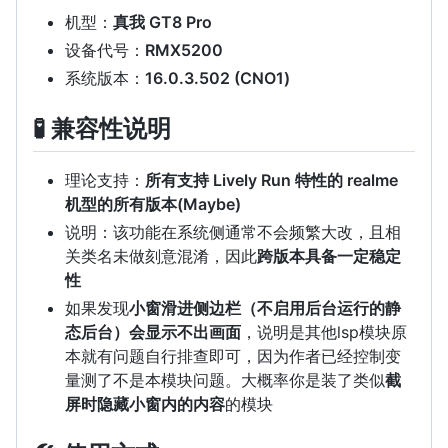
机型：
真我 GT8 Pro
设备代号：
RMX5200
系统版本：
16.0.3.502 (CNO1)
🧪 兼容性说明
理论支持：
所有支持 Lively Run 特性的 realme
机型的所有版本(Maybe)
说明：该功能在系统侧通常不会频繁大改，且相
关类名未做刻意混淆，因此
跨版本具备一定稳定
性
如果发现
小窗滑进侧边栏（不启用后台运行的静
态后台）会显示不出画面
，说明是其他lsp模块原
本就有问题自行排查即可，因为作者已经控制变
量测了不是本模块问题。大概率你是装了类似
截
屏时隐藏小窗内的内容
的模块