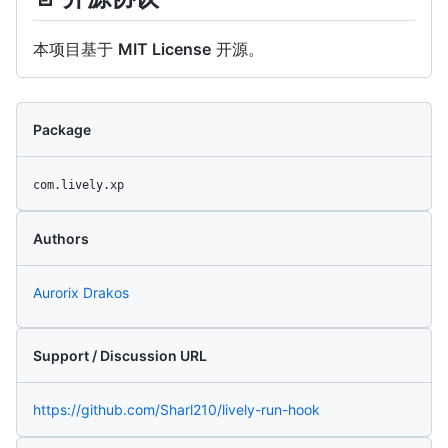
本项目基于
MIT License
开源。
Package
com.lively.xp
Authors
Aurorix Drakos
Support / Discussion URL
https://github.com/Sharl210/lively-run-hook