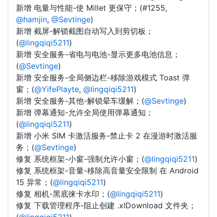
新增 电量与性能-使 Millet 更保守；(#1255,
@hamjin
,
@Sevtinge
)
新增 截屏-解锁截图自动写入到剪切板；
(
@lingqiqi5211
)
新增 安全服务-省电与电池-显示更多电池信息；
(
@Sevtinge
)
新增 安全服务-全局侧边栏-移除游戏模式 Toast 弹
窗；(
@YifePlayte
,
@lingqiqi5211
)
新增 安全服务-其他-解锁晕车缓解；(
@Sevtinge
)
新增 弹幕通知-允许全局使用弹幕通知；
(
@lingqiqi5211
)
新增 小米 SIM 卡激活服务-禁止卡 2 在漫游时激活服
务；(
@Sevtinge
)
修复 系统框架-小窗-强制允许小窗；(
@lingqiqi5211
)
修复 系统框架-音量-移除高音量安全限制 在 Android
15 异常；(
@lingqiqi5211
)
修复 相机-黑底徕卡水印；(
@lingqiqi5211
)
修复 下载管理程序-阻止创建 .xlDownload 文件夹；