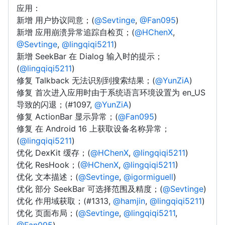
应用：
新增 用户协议同意；(
@Sevtinge
,
@Fan095
)
新增 应用崩溃异常追踪自检页；(
@HChenX
,
@Sevtinge
,
@lingqiqi5211
)
新增 SeekBar 在 Dialog 输入时的提示；
(
@lingqiqi5211
)
修复 Talkback 无法识别到搜索结果；(
@YunZiA
)
修复 首次进入应用时由于系统语言环境设置为 en_US
导致的闪退；(#1097,
@YunZiA
)
修复 ActionBar 显示异常；(
@Fan095
)
修复 在 Android 16 上获取设备名称异常；
(
@lingqiqi5211
)
优化 DexKit 缓存；(
@HChenX
,
@lingqiqi5211
)
优化 ResHook；(
@HChenX
,
@lingqiqi5211
)
优化 文本描述；(
@Sevtinge
,
@igormiguell
)
优化 部分 SeekBar 可选择范围及精度；(
@Sevtinge
)
优化 作用域获取；(#1313,
@hamjin
,
@lingqiqi5211
)
优化 页面布局；(
@Sevtinge
,
@lingqiqi5211
,