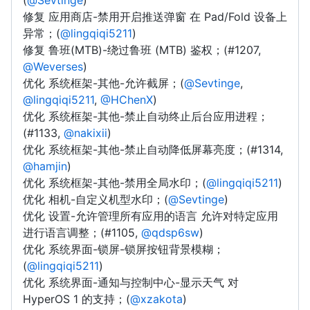
(
@Sevtinge
)
修复 应用商店-禁用开启推送弹窗 在 Pad/Fold 设备上
异常；(
@lingqiqi5211
)
修复 鲁班(MTB)-绕过鲁班 (MTB) 鉴权；(#1207,
@Weverses
)
优化 系统框架-其他-允许截屏；(
@Sevtinge
,
@lingqiqi5211
,
@HChenX
)
优化 系统框架-其他-禁止自动终止后台应用进程；
(#1133,
@nakixii
)
优化 系统框架-其他-禁止自动降低屏幕亮度；(#1314,
@hamjin
)
优化 系统框架-其他-禁用全局水印；(
@lingqiqi5211
)
优化 相机-自定义机型水印；(
@Sevtinge
)
优化 设置-允许管理所有应用的语言 允许对特定应用
进行语言调整；(#1105,
@qdsp6sw
)
优化 系统界面-锁屏-锁屏按钮背景模糊；
(
@lingqiqi5211
)
优化 系统界面-通知与控制中心-显示天气 对
HyperOS 1 的支持；(
@xzakota
)