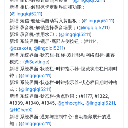
新增 相机-解锁超高照片质量；(
@lingqiqi5211
)
新增 相机-解锁徕卡定制界面和功能；
(
@lingqiqi5211
)
新增 短信-验证码自动写入剪贴板；(
@lingqiqi5211
)
新增 录音机-解锁选择录音场景；(
@lingqiqi5211
)
新增 录音机-禁用水印；(
@lingqiqi5211
)
新增 系统界面-锁屏-底部左侧按钮；(#1114,
@xzakota
,
@lingqiqi5211
)
新增 系统界面-状态栏-图标-双排移动网络图标-兼容
模式；(
@Sevtinge
)
新增 系统界面-状态栏-时钟指示器-隐藏状态栏日期时
钟；(
@lingqiqi5211
)
新增 系统界面-状态栏-时钟指示器-状态栏日期时钟格
式；(
@lingqiqi5211
)
新增 系统界面-状态栏-焦点歌词；(#1177, #1322,
#1339, #1340, #1345,
@ghhccghk
,
@lingqiqi5211
,
@HChenX
)
新增 系统界面-通知与控制中心-自动隐藏展开的通
知；(
@lingqiqi5211
)