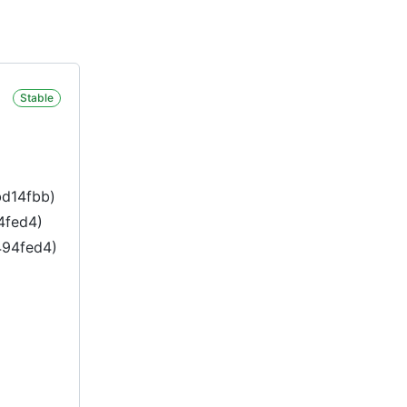
Stable
d14fbb)
4fed4)
94fed4)