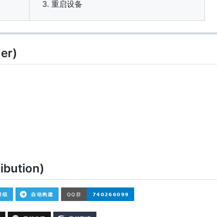
重启设备
er)
bution)