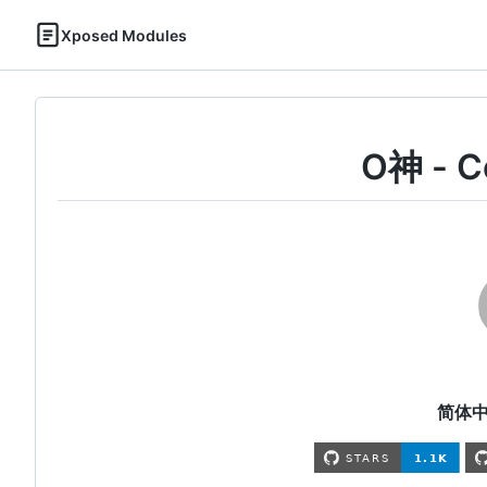
Xposed Modules
O神 - 
简体