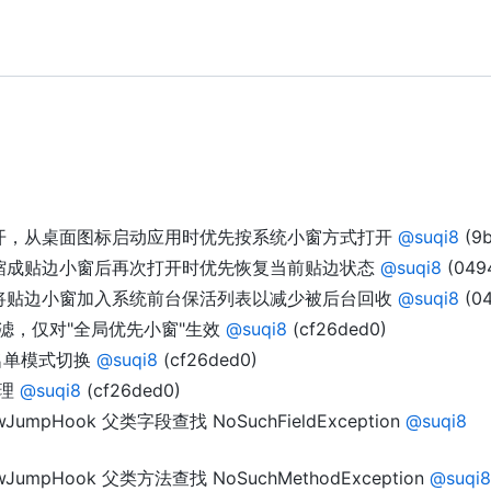
窗打开，从桌面图标启动应用时优先按系统小窗方式打开
@suqi8
(9b
置，缩成贴边小窗后再次打开时优先恢复当前贴边状态
@suqi8
(049
行，将贴边小窗加入系统前台保活列表以减少被后台回收
@suqi8
(04
用过滤，仅对"全局优先小窗"生效
@suqi8
(cf26ded0)
白名单模式切换
@suqi8
(cf26ded0)
管理
@suqi8
(cf26ded0)
JumpHook 父类字段查找 NoSuchFieldException
@suqi8
wJumpHook 父类方法查找 NoSuchMethodException
@suqi8