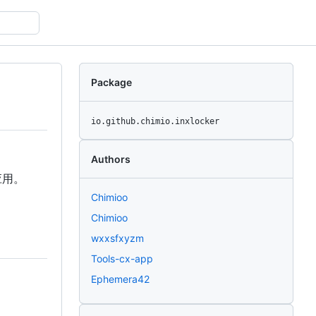
Package
io.github.chimio.inxlocker
Authors
应用。
Chimioo
Chimioo
wxxsfxyzm
Tools-cx-app
Ephemera42