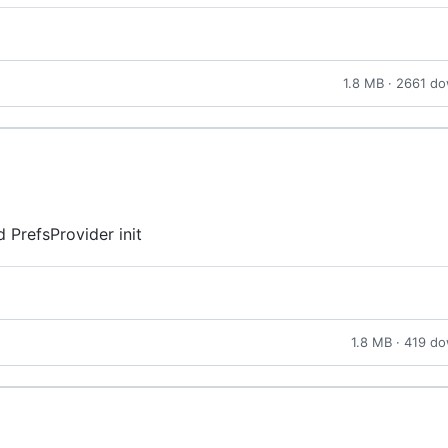
1.8 MB · 2661 d
d PrefsProvider init
1.8 MB · 419 d