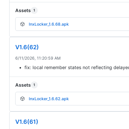
Assets
1
InxLocker_1.6.68.apk
V1.6(62)
6/11/2026, 11:20:59 AM
fix: local remember states not reflecting delaye
Assets
1
InxLocker_1.6.62.apk
V1.6(61)