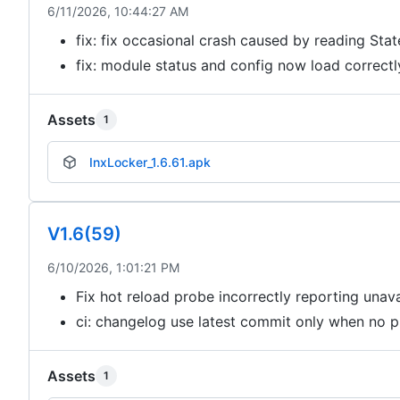
6/11/2026, 10:44:27 AM
fix: fix occasional crash caused by reading Sta
fix: module status and config now load correct
Assets
1
InxLocker_1.6.61.apk
V1.6(59)
6/10/2026, 1:01:21 PM
Fix hot reload probe incorrectly reporting unav
ci: changelog use latest commit only when no p
Assets
1