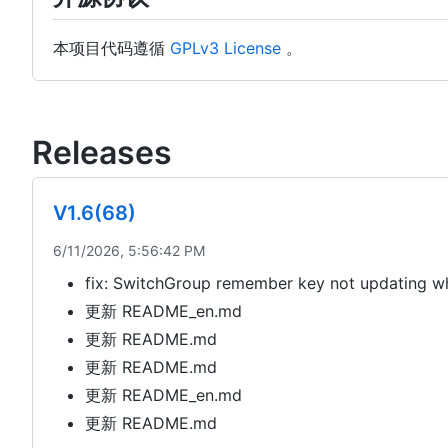
本项目代码遵循
GPLv3 License
。
Releases
V1.6(68)
6/11/2026, 5:56:42 PM
fix: SwitchGroup remember key not updating 
更新 README_en.md
更新 README.md
更新 README.md
更新 README_en.md
更新 README.md