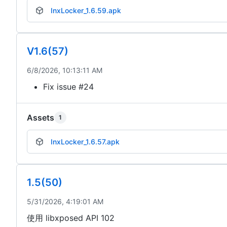
InxLocker_1.6.59.apk
V1.6(57)
6/8/2026, 10:13:11 AM
Fix issue #24
Assets
1
InxLocker_1.6.57.apk
1.5(50)
5/31/2026, 4:19:01 AM
使用 libxposed API 102