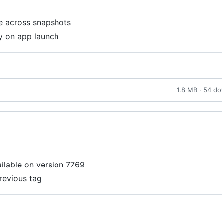
te across snapshots
ly on app launch
1.8 MB · 54 d
ailable on version 7769
revious tag