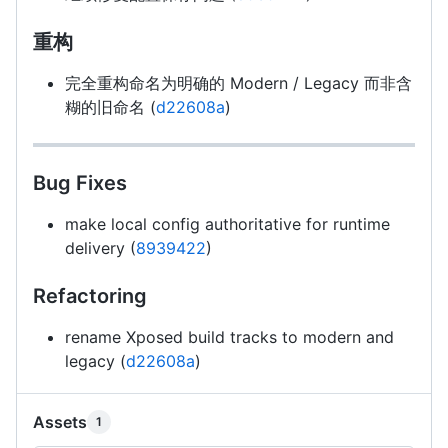
重构
完全重构命名为明确的 Modern / Legacy 而非含
糊的旧命名 (
d22608a
)
Bug Fixes
make local config authoritative for runtime
delivery (
8939422
)
Refactoring
rename Xposed build tracks to modern and
legacy (
d22608a
)
Assets
1