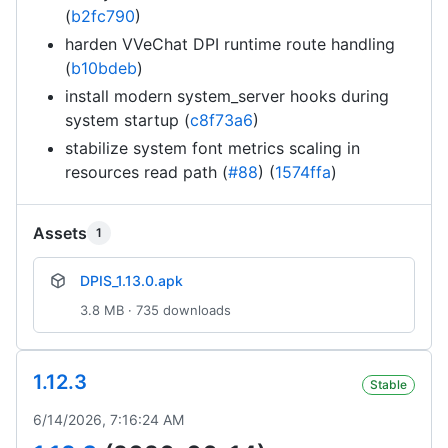
(
b2fc790
)
harden VVeChat DPI runtime route handling
(
b10bdeb
)
install modern system_server hooks during
system startup (
c8f73a6
)
stabilize system font metrics scaling in
resources read path (
#88
) (
1574ffa
)
Assets
1
DPIS_1.13.0.apk
3.8 MB · 735 downloads
1.12.3
Stable
6/14/2026, 7:16:24 AM