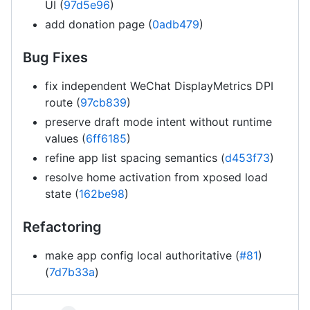
UI (
97d5e96
)
add donation page (
0adb479
)
Bug Fixes
fix independent WeChat DisplayMetrics DPI
route (
97cb839
)
preserve draft mode intent without runtime
values (
6ff6185
)
refine app list spacing semantics (
d453f73
)
resolve home activation from xposed load
state (
162be98
)
Refactoring
make app config local authoritative (
#81
)
(
7d7b33a
)