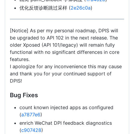
优化反馈诊断跳过采样 (
2e26c0a
)
[Notice] As per my personal roadmap, DPIS will
be upgraded to API 102 in the next release. The
older Xposed (API 101/legacy) will remain fully
functional with no significant differences in core
features.
I apologize for any inconvenience this may cause
and thank you for your continued support of
DPIS!
Bug Fixes
count known injected apps as configured
(
a7877e6
)
enrich WeChat DPI feedback diagnostics
(
c907428
)