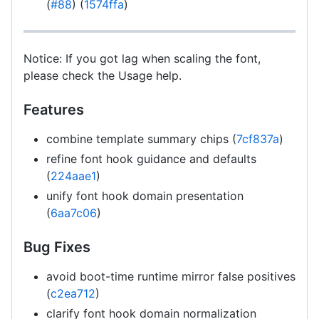
(
#88
) (
1574ffa
)
Notice: If you got lag when scaling the font,
please check the Usage help.
Features
combine template summary chips (
7cf837a
)
refine font hook guidance and defaults
(
224aae1
)
unify font hook domain presentation
(
6aa7c06
)
Bug Fixes
avoid boot-time runtime mirror false positives
(
c2ea712
)
clarify font hook domain normalization