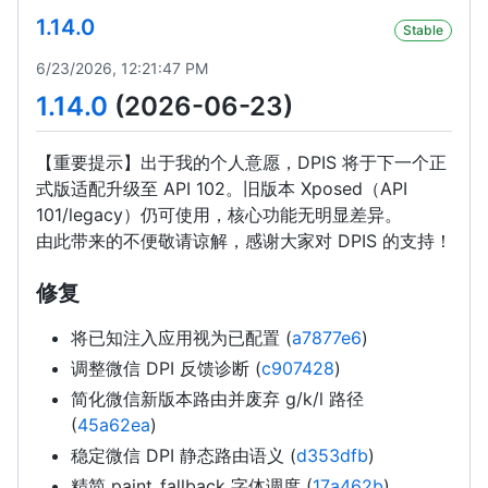
1.14.0
Stable
6/23/2026, 12:21:47 PM
1.14.0
(2026-06-23)
【重要提示】出于我的个人意愿，DPIS 将于下一个正
式版适配升级至 API 102。旧版本 Xposed（API
101/legacy）仍可使用，核心功能无明显差异。
由此带来的不便敬请谅解，感谢大家对 DPIS 的支持！
修复
将已知注入应用视为已配置 (
a7877e6
)
调整微信 DPI 反馈诊断 (
c907428
)
简化微信新版本路由并废弃 g/k/l 路径
(
45a62ea
)
稳定微信 DPI 静态路由语义 (
d353dfb
)
精简 paint_fallback 字体调度 (
17a462b
)