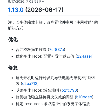
6/17/2026, 7:02:52 PM
1.13.0
(2026-06-17)
注：若字体缩放卡顿，请查看软件主页 “使用帮助” 的
解决方式
优化
合并模板摘要胶囊 (
7cf837a
)
优化字体 Hook 配置引导与默认值 (
224aae1
)
修复
避免开机时运行时误判导致电池无限制应用不生
效 (
c2ea712
)
明确字体 Hook 域名规则 (
b2fc790
)
修复微信独立链路再次失效的问题 (
b10bdeb
)
稳定 resources 读取路径中的系统字体缩放