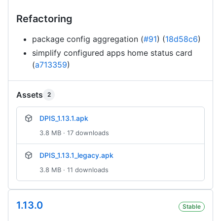
Refactoring
package config aggregation (
#91
) (
18d58c6
)
simplify configured apps home status card
(
a713359
)
Assets
2
DPIS_1.13.1.apk
3.8 MB · 17 downloads
DPIS_1.13.1_legacy.apk
3.8 MB · 11 downloads
1.13.0
Stable