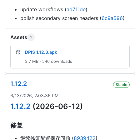
update workflows (
ad711de
)
polish secondary screen headers (
6c9a596
)
Assets
1
DPIS_1.12.3.apk
3.7 MB · 546 downloads
1.12.2
Stable
6/13/2026, 2:03:36 PM
1.12.2
(2026-06-12)
修复
继续修复配置保存问题 (
8939422
)