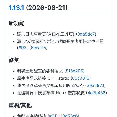
1.13.1
(2026-06-21)
新功能
添加日志查看页(入口在工具页) (
0da5de7
)
添加“反馈诊断”功能，帮助开发者更快定位问题
(
#92
) (
6eeaff5
)
修复
明确应用配置的各种语义 (
815e206
)
原生库显式链接 C++_static (
05c0016
)
通过最终草稿语义规范应用配置状态 (
39a597d
)
在编辑器中恢复草稿 Hook 链路状态 (
4e2b438
)
重构/其他
包配置存储结构 (
#91
) (
18d58c6
)