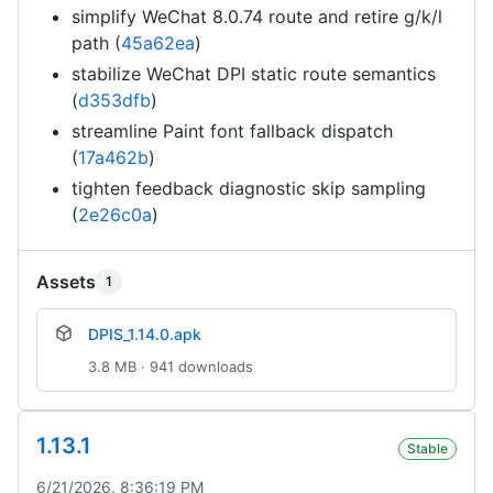
simplify WeChat 8.0.74 route and retire g/k/l
path (
45a62ea
)
stabilize WeChat DPI static route semantics
(
d353dfb
)
streamline Paint font fallback dispatch
(
17a462b
)
tighten feedback diagnostic skip sampling
(
2e26c0a
)
Assets
1
DPIS_1.14.0.apk
3.8 MB · 941 downloads
1.13.1
Stable
6/21/2026, 8:36:19 PM