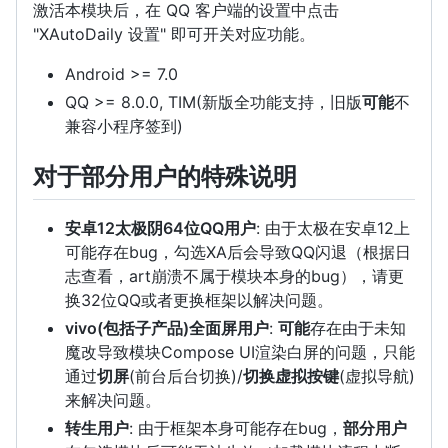
激活本模块后，在 QQ 客户端的设置中点击
"XAutoDaily 设置" 即可开关对应功能。
Android >= 7.0
QQ >= 8.0.0, TIM(新版全功能支持，旧版
可能
不
兼容小程序签到)
对于部分用户的特殊说明
安卓12太极阴64位QQ用户
: 由于太极在安卓12上
可能存在bug，勾选XA后会导致QQ闪退（根据日
志查看，art崩溃不属于模块本身的bug），请更
换32位QQ或者更换框架以解决问题。
vivo(包括子产品)全面屏用户
:
可能
存在由于未知
魔改导致模块Compose UI渲染白屏的问题，只能
通过
切屏
(前台后台切换)/
切换虚拟按键
(虚拟导航)
来解决问题。
转生用户
: 由于框架本身可能存在bug，
部分用户