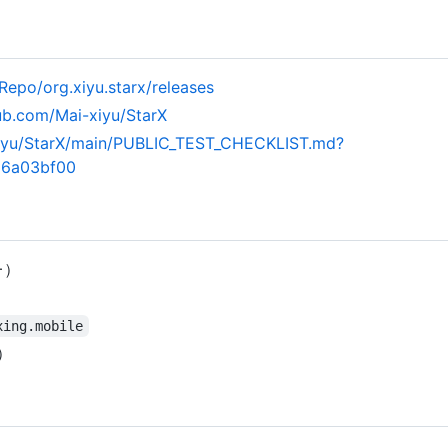
epo/org.xiyu.starx/releases
hub.com/Mai-xiyu/StarX
-xiyu/StarX/main/PUBLIC_TEST_CHECKLIST.md?
=6a03bf00
0+）
xing.mobile
）