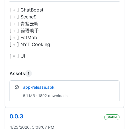
[ + ] ChatBoost
[ + ] Scene9
[ + ] 青盐云听
[ + ] 德语助手
[ + ] FotMob
[ + ] NYT Cooking
[ = ] UI
Assets
1
app-release.apk
5.1 MB · 1892 downloads
0.0.3
Stable
4/25/2026, 5:08:07 PM