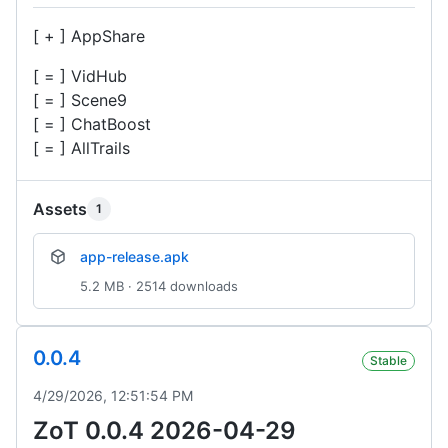
[ + ] AppShare
[ = ] VidHub
[ = ] Scene9
[ = ] ChatBoost
[ = ] AllTrails
Assets
1
app-release.apk
5.2 MB · 2514 downloads
0.0.4
Stable
4/29/2026, 12:51:54 PM
ZoT 0.0.4 2026-04-29