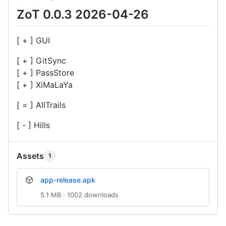
ZoT 0.0.3 2026-04-26
[ + ] GUI
[ + ] GitSync
[ + ] PassStore
[ + ] XiMaLaYa
[ = ] AllTrails
[ - ] Hills
Assets
1
app-release.apk
5.1 MB · 1002 downloads