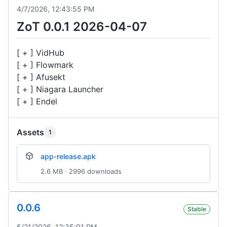
4/7/2026, 12:43:55 PM
ZoT 0.0.1 2026-04-07
[ + ] VidHub
[ + ] Flowmark
[ + ] Afusekt
[ + ] Niagara Launcher
[ + ] Endel
Assets
1
app-release.apk
2.6 MB · 2996 downloads
0.0.6
Stable
5/21/2026, 12:35:01 PM