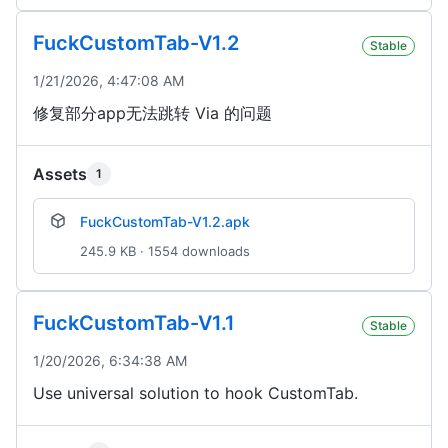
FuckCustomTab-V1.2
Stable
1/21/2026, 4:47:08 AM
修复部分app无法跳转 Via 的问题
Assets
1
FuckCustomTab-V1.2.apk
245.9 KB · 1554 downloads
FuckCustomTab-V1.1
Stable
1/20/2026, 6:34:38 AM
Use universal solution to hook CustomTab.