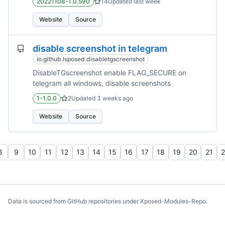
20221108-1.0.590
14
Updated
last week
Website
Source
disable screenshot in telegram
io.github.lsposed.disabletgscreenshot
DisableTGscreenshot enable FLAG_SECURE on
telegram all windows, disable screenshots
1-1.0.0
2
Updated
3 weeks ago
Website
Source
8
9
10
11
12
13
14
15
16
17
18
19
20
21
2
Data is sourced from GitHub repositories under Xposed-Modules-Repo.