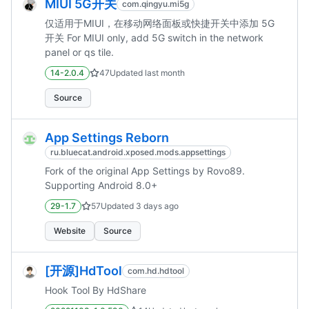
MIUI 5G开关
com.qingyu.mi5g
仅适用于MIUI，在移动网络面板或快捷开关中添加 5G
开关 For MIUI only, add 5G switch in the network
panel or qs tile.
14-2.0.4
47
Updated
last month
Source
App Settings Reborn
ru.bluecat.android.xposed.mods.appsettings
Fork of the original App Settings by Rovo89.
Supporting Android 8.0+
29-1.7
57
Updated
3 days ago
Website
Source
[开源]HdTool
com.hd.hdtool
Hook Tool By HdShare