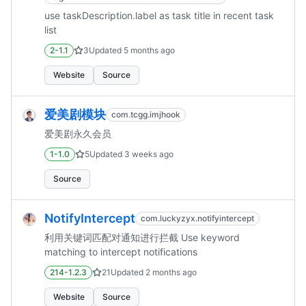
use taskDescription.label as task title in recent task
list
2-1.1
3
Updated
5 months ago
Website
Source
爱美剧模块
com.tcgg.imjhook
爱美剧永久会员
1-1.0
5
Updated
3 weeks ago
Source
NotifyIntercept
com.luckyzyx.notifyintercept
利用关键词匹配对通知进行拦截 Use keyword
matching to intercept notifications
214-1.2.3
21
Updated
2 months ago
Website
Source