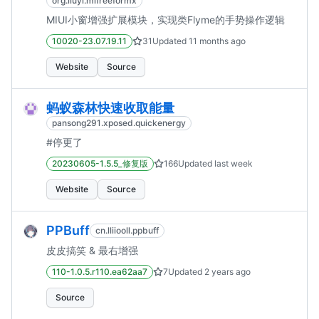
org.liuyi.mifreeformx
MIUI小窗增强扩展模块，实现类Flyme的手势操作逻辑
10020-23.07.19.11
31
Updated
11 months ago
Website
Source
蚂蚁森林快速收取能量
pansong291.xposed.quickenergy
#停更了
20230605-1.5.5_修复版
166
Updated
last week
Website
Source
PPBuff
cn.lliiooll.ppbuff
皮皮搞笑 & 最右增强
110-1.0.5.r110.ea62aa7
7
Updated
2 years ago
Source