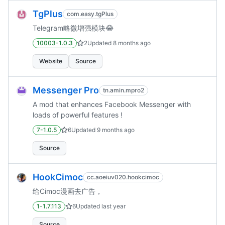
TgPlus
com.easy.tgPlus
Telegram略微增强模块😂
10003-1.0.3
2
Updated
8 months ago
Website
Source
Messenger Pro
tn.amin.mpro2
A mod that enhances Facebook Messenger with
loads of powerful features !
7-1.0.5
6
Updated
9 months ago
Source
HookCimoc
cc.aoeiuv020.hookcimoc
给Cimoc漫画去广告，
1-1.7.113
6
Updated
last year
Source