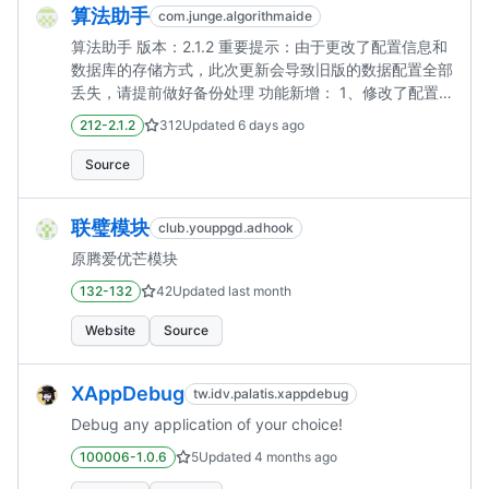
算法助手
com.junge.algorithmaide
算法助手 版本：2.1.2 重要提示：由于更改了配置信息和
数据库的存储方式，此次更新会导致旧版的数据配置全部
丢失，请提前做好备份处理 功能新增： 1、修改了配置
文件的存储方式，避免宿主App卸载重装后算法助手配置
212-2.1.2
312
Updated
6 days ago
丢失 2、兼容Android13 3、修改日志列表布局，提升日
志查找体验 4、日志列表对日志进行简单分类 5、依赖系
Source
统服务，Lsposed用户请在作用域中勾选"系统框架" 6、
新增自定义Hook配置的分享和导入 7、自定义Hook支持
联璧模块
club.youppgd.adhook
修改参数值 8、新增数据输出的设置功能，hex和ba...
原腾爱优芒模块
132-132
42
Updated
last month
Website
Source
XAppDebug
tw.idv.palatis.xappdebug
Debug any application of your choice!
100006-1.0.6
5
Updated
4 months ago