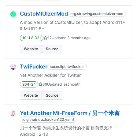
CustoMIUIzerMod
org.strawing.customiuizermod
A mod version of CustoMIUIzer, to adapt Android11+
& MIUI12.5+
10-1.8.321
12
Updated
3 months ago
Website
Source
TwiFucker
icu.nullptr.twifucker
Yet Another Adkiller for Twitter
264-2.1
39
Updated
last month
Website
Source
Yet Another Mi-FreeForm / 另一个米窗
io.github.duzhaokun123.yamf
另一个米窗 为类原生系统设计的小窗 目前仅支持
Android 12-13