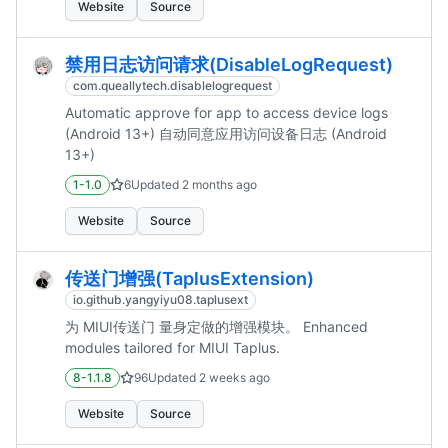
Website
Source
禁用日志访问请求(DisableLogRequest)
com.queallytech.disablelogrequest
Automatic approve for app to access device logs
(Android 13+) 自动同意应用访问设备日志 (Android
13+)
1-1.0
6
Updated
2 months ago
Website
Source
传送门增强(TaplusExtension)
io.github.yangyiyu08.taplusext
为 MIUI传送门 量身定做的增强模块。 Enhanced
modules tailored for MIUI Taplus.
8-1.1.8
96
Updated
2 weeks ago
Website
Source