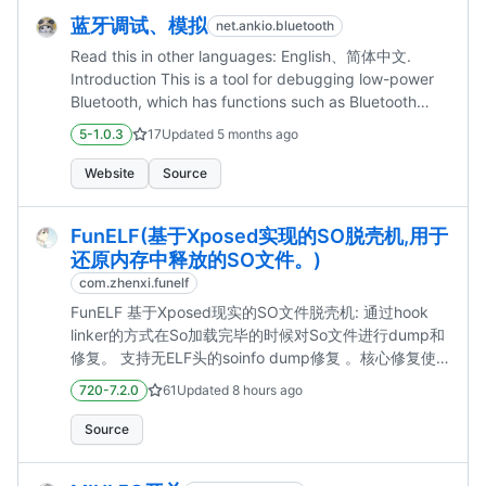
蓝牙调试、模拟
net.ankio.bluetooth
Read this in other languages: English、简体中文.
Introduction This is a tool for debugging low-power
Bluetooth, which has functions such as Bluetooth
discovery, vendor identification, data simulation, and
5-1.0.3
17
Updated
5 months ago
data synchronization. Compatibility Warning If yo...
Website
Source
FunELF(基于Xposed实现的SO脱壳机,用于
还原内存中释放的SO文件。)
com.zhenxi.funelf
FunELF 基于Xposed现实的SO文件脱壳机: 通过hook
linker的方式在So加载完毕的时候对So文件进行dump和
修复。 支持无ELF头的soinfo dump修复 。核心修复使
用的sofix。 (https://github.com/F8LEFT/SoFixer) 支持
720-7.2.0
61
Updated
8 hours ago
5-13系统。 使用方式： 1、Lsposed激活插件 2、在模
块页面选择需要脱壳对应的Apk。 3、启动目标Apk即
Source
可。 修复的So文件保存在/data/data/包名/FunELF/目录
下。