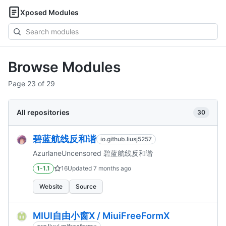
Xposed Modules
Search
modules
Browse Modules
Page 23 of 29
All repositories
30
碧蓝航线反和谐
io.github.liusj5257
AzurlaneUncensored 碧蓝航线反和谐
1-1.1
16
Updated
7 months ago
Website
Source
MIUI自由小窗X / MiuiFreeFormX