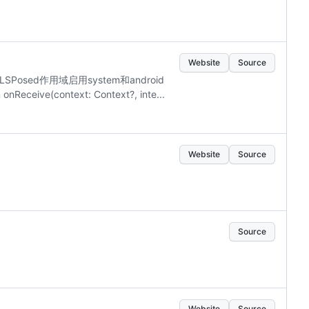
Website
Source
LSPosed作用域启用system和android
ceive(context: Context?, inte...
Website
Source
Source
Website
Source