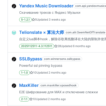
Yandex Music Downloader
com.api.yandexmusic
Скачивание треков с Яндекс Музыки
5-1.2.1
5
Updated
3 weeks ago
Telionslate × 算法大师
com.ailr.SeemNetOfTranslate
自定义lua脚本hook，解除谷歌离线翻译在大陆的限制并使
2025112511-4.3.112511
28
Updated
6 months ago
SSLBypass
com.winnersonx.sslbypass
Powerful ssl pinning bypass
1-1.0
10
Updated
2 months ago
MaxKiller
com.maxkiller.xposedhook
E2E Шифрование для MAX и отключение слежки
2-1.1
10
Updated
2 months ago