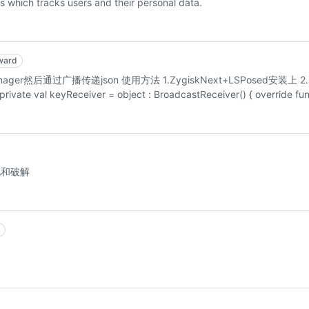
s which tracks users and their personal data.
rward
ger然后通过广播传递json 使用方法 1.ZygiskNext+LSPosed安装上 2.
yReceiver = object : BroadcastReceiver() { override fun onRe
化和破解