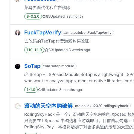
菜鸟界面优化和广告移除
8-0.2.0
85
Updated
last month
FuckTapVerify
sama.october.FuckTapVerify
去他妈的TapTap付费游戏购买验证
110-1.1.0
33
Updated
3 weeks ago
SoTap
com.sotap.module
🫠 SoTap – LSPosed Module SoTap is a lightweight LSPose
who want to analyze apps, monitor native libraries, or de
1-1.0
5
Updated
3 months ago
滚动的天空内购破解
me.colinxu2020.rollingskyhack
RollingSkyHack 是一个让滚动的天空免内购的 X
只需要在 LSposed 中勾选相应游戏即可。目前自动勾选：TapT
RollingSky-Pay，本模块增加了对更多渠道的滚动的天空的支持。 与