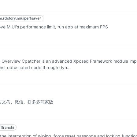
m.rdstory.miuiperfsaver
performance limit, run app at maximum FPS
al Overview Cpatcher is an advanced Xposed Framework module impl
ainst obfuscated code through dyn...
应用成为plus version Minecraft、古文岛、微信、拼多多商家版
affranchi
 the interception of wiping, force reset passcode and locking functio