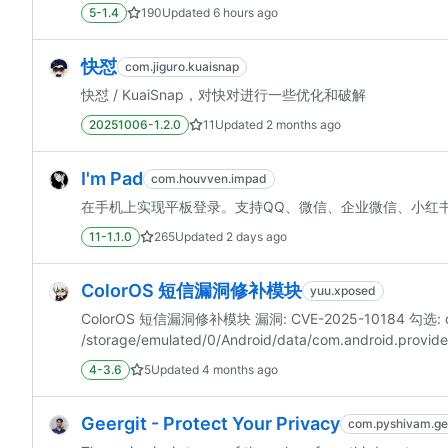
5-1.4
190
Updated
6 hours ago
快怼
com.jiguro.kuaisnap
快怼 / KuaiSnap，对快对进行一些优化和破解
20251006-1.2.0
11
Updated
2 months ago
I'm Pad
com.houvven.impad
在手机上实现平板登录。支持QQ、微信、企业微信、小红
11-1.1.0
265
Updated
2 days ago
ColorOS 短信漏洞修补模块
yuu.xposed
ColorOS 短信漏洞修补模块 漏洞: CVE-2025-10184 勾选: com.
/storage/emulated/0/Android/data/com.android.pr
4-3.6
5
Updated
4 months ago
Geergit - Protect Your Privacy
com.pyshivam.ge