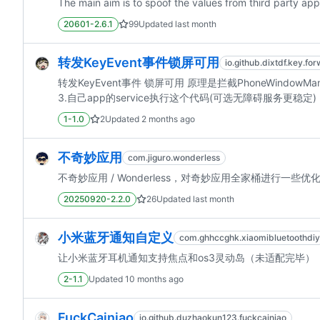
The main aim is to spoof the values from third party app
20601-2.6.1
99
Updated
last month
转发KeyEvent事件锁屏可用
io.github.dixtdf.key.fo
转发KeyEvent事件 锁屏可用 原理是拦截PhoneWindowMana
3.自己app的service执行这个代码(可选无障碍服务更稳定) private val ke
1-1.0
2
Updated
2 months ago
不奇妙应用
com.jiguro.wonderless
不奇妙应用 / Wonderless，对奇妙应用全家桶进行一些优
20250920-2.2.0
26
Updated
last month
小米蓝牙通知自定义
com.ghhccghk.xiaomibluetoothdiy
让小米蓝牙耳机通知支持焦点和os3灵动岛（未适配完毕）
2-1.1
Updated
10 months ago
FuckCainiao
io.github.duzhaokun123.fuckcainiao