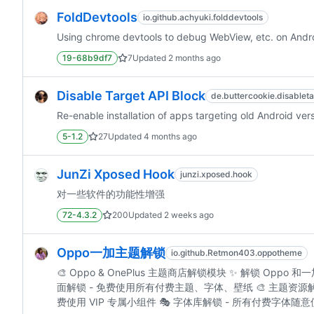
FoldDevtools
io.github.achyuki.folddevtools
Using chrome devtools to debug WebView, etc. on Andr
19-68b9df7
7
Updated
2 months ago
Disable Target API Block
de.buttercookie.disablet
Re-enable installation of apps targeting old Android ver
5-1.2
27
Updated
4 months ago
JunZi Xposed Hook
junzi.xposed.hook
对一些软件的功能性增强
72-4.3.2
200
Updated
2 weeks ago
Oppo一加主题解锁
io.github.Retmon403.oppotheme
🎨 Oppo & OnePlus 主题商店解锁模块 ✨ 解锁 Oppo 和
面解锁 - 免费使用所有付费主题、字体、壁纸 🎨 主题资源解
费使用 VIP 专属小组件 🎭 字体库解锁 - 所有付费字体随意使用 