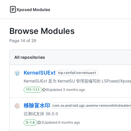
Xposed Modules
Browse Modules
Page 14 of 29
All repositories
KernelSUExt
top.rainfall.kernelsuext
KernelSUExt 是为 KernelSU 管理器编写的 LSPosed
111-1.1.1
9
Updated
3 months ago
移除盲水印
com.ss.android.ugc.aweme.removeblindwate
仅测试支持 36.0.0
5-1.4
2
Updated
6 months ago