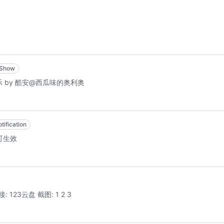
oShow
示 by 酷安@西瓜味的奥利奥
ification
可生效
接: 123云盘 截图: 1 2 3