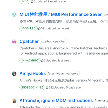
1-1.0
5
Updated
9 months ago
MIUI 性能救星 / MIUI Performance Saver
co
移除 MIUI 对应用的性能限制，以最高帧率运行应用。Remove MIUI's 
1100-1.1.0
59
Updated
last week
Cpatcher
io.github.cpatcher
Cpatcher - Universal Android Runtime Patcher Technic
for Android applications. Engineered with resilience ag
1-1-c7af6b7
3
Updated
last week
AmiyaHooks
fer.amiya.amiyahooks
Amiya's Hooks! 使部分
25082001-1.5.2
222
Updated
5 days ago
Affranchi, ignore MDM instructions
fr.xenorf.
Affranchi Say no to your device administrator. Supports