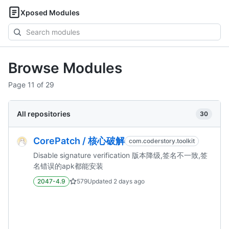
Xposed Modules
Search
modules
Browse Modules
Page 11 of 29
All repositories
30
CorePatch / 核心破解
com.coderstory.toolkit
Disable signature verification 版本降级,签名不一致,签
名错误的apk都能安装
2047-4.9
579
Updated
2 days ago