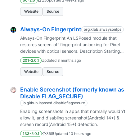
66-2.6
25
Updated
2 weeks ago
Website
Source
Always-On Fingerprint
org.klab.alwaysonfps
Always-On Fingerprint An LSPosed module that
restores screen-off fingerprint unlocking for Pixel
devices with optical sensors. Description Starting
with the Android 16 QPR3 release, Google completely
201-2.0.1
Updated
3 months ago
removed the ability to use the optical fingerprin...
Website
Source
Enable Screenshot (formerly known as
Disable FLAG_SECURE)
io.github.lsposed.disableflagsecure
Enabling screenshots in apps that normally wouldn't
allow it, and disabling screenshot(Android 14+) &
screen record(Android 15+) detection.
133-5.0.1
358
Updated
10 hours ago