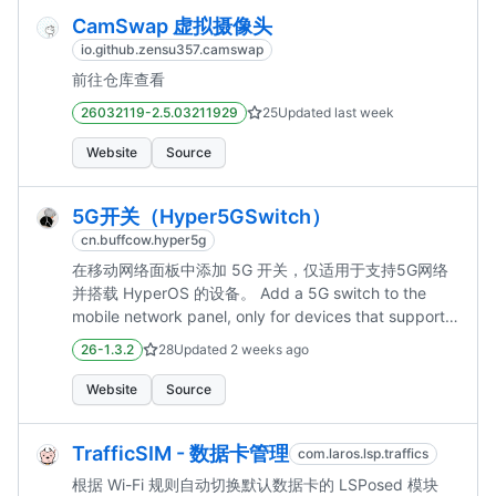
CamSwap 虚拟摄像头
io.github.zensu357.camswap
前往仓库查看
26032119-2.5.03211929
25
Updated
last week
Website
Source
5G开关（Hyper5GSwitch）
cn.buffcow.hyper5g
在移动网络面板中添加 5G 开关，仅适用于支持5G网络
并搭载 HyperOS 的设备。 Add a 5G switch to the
mobile network panel, only for devices that support
5G net and equipped with HyperOS.
26-1.3.2
28
Updated
2 weeks ago
Website
Source
TrafficSIM - 数据卡管理
com.laros.lsp.traffics
根据 Wi-Fi 规则自动切换默认数据卡的 LSPosed 模块