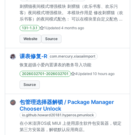
刺猬猫夜间模式增强模块 刺猬猫（欢乐书客、欢乐污
客）夜间模式增强模块。 本模块作用是 修改刺猬猫（欢
乐书客）的夜间模式配色： 可以在模块里自定义配色 可
以使用默认黑底（#000000）白字（#FFFFFF）配色 ⚠️
131-1.3.1
1
Updated
4 months ago
建议搭配 拒绝强制亮度 使用。 使用方式 在 Lsposed 中
启用模块，并勾选 刺猬猫。 自测环境：安卓 16 +
Website
Source
Lsposed-IT(7577)，刺猬猫版本 2.9.359 可用。 其他版
本请自行测试。 ⚠️ 警告 本模块通过在刺猬猫阅读应用启
课表修复-R
com.mercury.xiaoaiimport
动时对其资源值进行 Hook，...
恢复超级小爱内置课表的教务导入功能
2026032701-2026032701
4
Updated
10 hours ago
Source
包管理选择器解锁 / Package Manager
Chooser Unlock
io.github.howard20181.hyperos.pmunlock
在小米澎湃OS或 MIUI 上使用原生软件包安装器，锁定
第三方安装器，解锁默认应用商店。