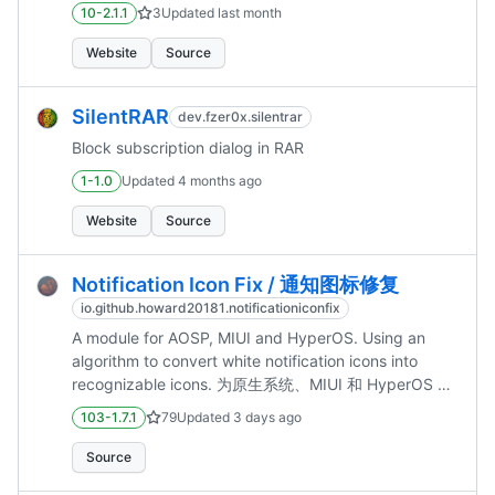
10-2.1.1
3
Updated
last month
Website
Source
SilentRAR
dev.fzer0x.silentrar
Block subscription dialog in RAR
1-1.0
Updated
4 months ago
Website
Source
Notification Icon Fix / 通知图标修复
io.github.howard20181.notificationiconfix
A module for AOSP, MIUI and HyperOS. Using an
algorithm to convert white notification icons into
recognizable icons. 为原生系统、MIUI 和 HyperOS 使
用算法将通知中的白块图标转换为可辨认的图标。
103-1.7.1
79
Updated
3 days ago
Source