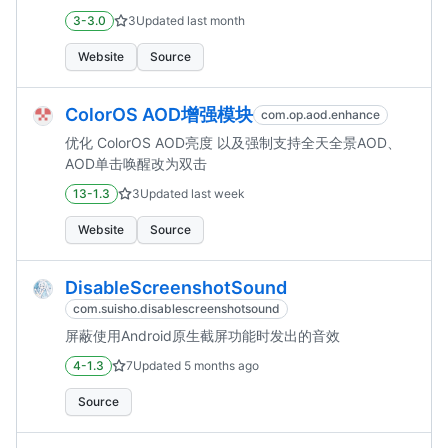
3-3.0
3
Updated
last month
Website
Source
ColorOS AOD增强模块
com.op.aod.enhance
优化 ColorOS AOD亮度 以及强制支持全天全景AOD、
AOD单击唤醒改为双击
13-1.3
3
Updated
last week
Website
Source
DisableScreenshotSound
com.suisho.disablescreenshotsound
屏蔽使用Android原生截屏功能时发出的音效
4-1.3
7
Updated
5 months ago
Source