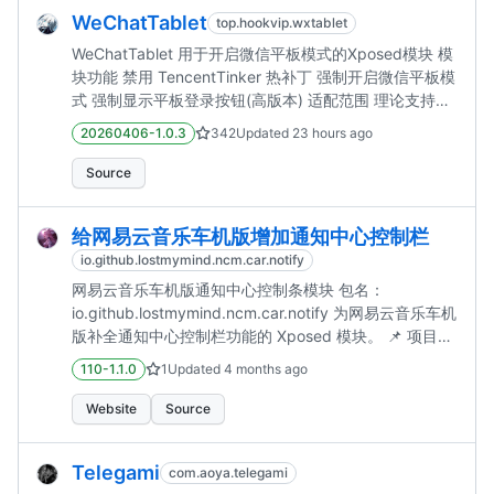
WeChatTablet
top.hookvip.wxtablet
WeChatTablet 用于开启微信平板模式的Xposed模块 模
块功能 禁用 TencentTinker 热补丁 强制开启微信平板模
式 强制显示平板登录按钮(高版本) 适配范围 理论支持
8.0.40以上的所有版本(国内/Play版本) 测试版本 8.0.40
20260406-1.0.3
342
Updated
23 hours ago
8.0.45 8.0.50 8.0.53 8.0.56 8.0.57 8.0.58 8.0.60
8.0.61 8.0.62 以上版本均经过测试 且运行情况良好 模
Source
块特色 无视Tinker热修复 不必担心模块失效 多次重启微
信/随意升...
给网易云音乐车机版增加通知中心控制栏
io.github.lostmymind.ncm.car.notify
网易云音乐车机版通知中心控制条模块 包名：
io.github.lostmymind.ncm.car.notify 为网易云音乐车机
版补全通知中心控制栏功能的 Xposed 模块。 📌 项目简
介 网易云音乐车机版相比标准版，去除了大量广告与冗
110-1.1.0
1
Updated
4 months ago
余功能，整体更加轻量、流畅且功耗更低，非常适合车机
或低性能设备使用。 但与此同时，车机版也缺失了一些
Website
Source
在手机端较为实用的功能，例如通知中心媒体控制栏。
本模块的目标就是： ✅ 为网易云音乐车机版补全通知中
Telegami
com.aoya.telegami
心控制条功能 ✅ 提供更接近标准版的媒体控制体验，