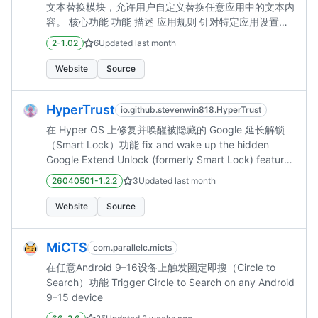
文本替换模块，允许用户自定义替换任意应用中的文本内
容。 核心功能 功能 描述 应用规则 针对特定应用设置独
立的文本替换规则 全局规则 设置全局生效的文本替换规
2-1.02
6
Updated
last month
则，对所有应用生效 生效时效 保存规则后，重新打开应
用即可生效 规则管理 支持添加、编辑、删除规则，支持
Website
Source
查看规则数量统计 应用搜索 快速搜索和筛选已安装应用
作用域申请 添加应用时自动弹出 LSPosed 作用域申请
HyperTrust
io.github.stevenwin818.HyperTrust
应用场景 🌐 本地化翻译：将应用中的英文替换为...
在 Hyper OS 上修复并唤醒被隐藏的 Google 延长解锁
（Smart Lock）功能 fix and wake up the hidden
Google Extend Unlock (formerly Smart Lock) feature
on Hyper OS systems
26040501-1.2.2
3
Updated
last month
Website
Source
MiCTS
com.parallelc.micts
在任意Android 9–16设备上触发圈定即搜（Circle to
Search）功能 Trigger Circle to Search on any Android
9–15 device