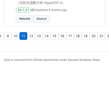
（当前仅适配小米 HyperOS 3）
24-1.3.1
5
Updated
4 months ago
Website
Source
8
9
10
11
12
13
14
15
16
17
18
19
20
21
2
Data is sourced from GitHub repositories under Xposed-Modules-Repo.