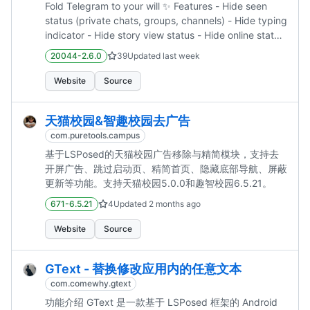
比...
Fold Telegram to your will ✨ Features - Hide seen
status (private chats, groups, channels) - Hide typing
indicator - Hide story view status - Hide online status
- Show deleted messages - Mark deleted/edited
20044-2.6.0
39
Updated
last week
messages in chat - and more...
Website
Source
天猫校园&智趣校园去广告
com.puretools.campus
基于LSPosed的天猫校园广告移除与精简模块，支持去
开屏广告、跳过启动页、精简首页、隐藏底部导航、屏蔽
更新等功能。支持天猫校园5.0.0和趣智校园6.5.21。
671-6.5.21
4
Updated
2 months ago
Website
Source
GText - 替换修改应用内的任意文本
com.comewhy.gtext
功能介绍 GText 是一款基于 LSPosed 框架的 Android