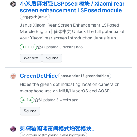
小米后屏增强 LSPosed 模块 / Xiaomi rear
screen enhancement LSPosed module
org.pysh.janus
Janus Xiaomi Rear Screen Enhancement LSPosed
Module English | 简体中文 Unlock the full potential of
your Xiaomi rear screen Introduction Janus is an
LSPosed module for Xiaomi phones with a rear
11-1.1.1
4
Updated
3 months ago
screen, designed to enhance the rear screen
experience. By...
Website
Source
GreenDotHide
com.dorian15.greendothide
Hides the green dot indicating location,camera or
microphone use on MIUI/HyperOS and AOSP.
4-1.4
6
Updated
3 weeks ago
Source
刺猬猫阅读夜间模式增强模块。
io.github.lostmymind.cwm.nightplus