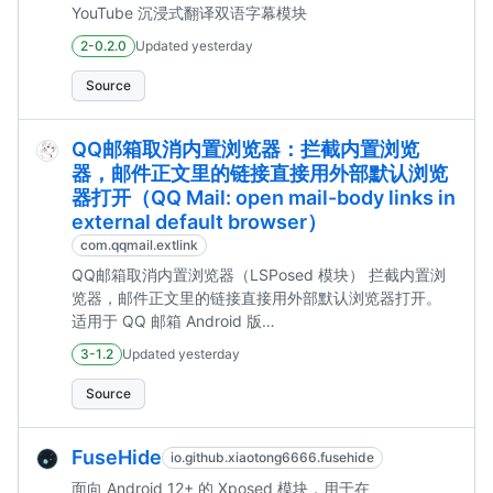
YouTube 沉浸式翻译双语字幕模块
2-0.2.0
Updated
yesterday
Source
QQ邮箱取消内置浏览器：拦截内置浏览
器，邮件正文里的链接直接用外部默认浏览
器打开（QQ Mail: open mail-body links in
external default browser）
com.qqmail.extlink
QQ邮箱取消内置浏览器（LSPosed 模块） 拦截内置浏
览器，邮件正文里的链接直接用外部默认浏览器打开。
适用于 QQ 邮箱 Android 版
（com.tencent.androidqqmail，已在 7.1.7 上验证）。
3-1.2
Updated
yesterday
安装后在邮件正文里点击 http/https 链接时，不再启动
QQ 邮箱的内置浏览器（腾讯 XWeb 内核的
Source
WebViewExplorer），而是直接交给系统默认浏览器；
从浏览器返回即回到邮件正文。 本模块已被 LSPosed 官
FuseHide
io.github.xiaotong6666.fusehide
方模块仓库收录：Xposed-Mod...
面向 Android 12+ 的 Xposed 模块，用于在