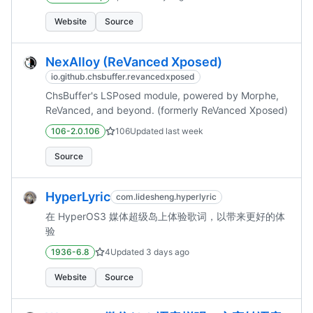
Website
Source
NexAlloy (ReVanced Xposed)
io.github.chsbuffer.revancedxposed
ChsBuffer's LSPosed module, powered by Morphe,
ReVanced, and beyond. (formerly ReVanced Xposed)
106-2.0.106
106
Updated
last week
Source
HyperLyric
com.lidesheng.hyperlyric
在 HyperOS3 媒体超级岛上体验歌词，以带来更好的体
验
1936-6.8
4
Updated
3 days ago
Website
Source