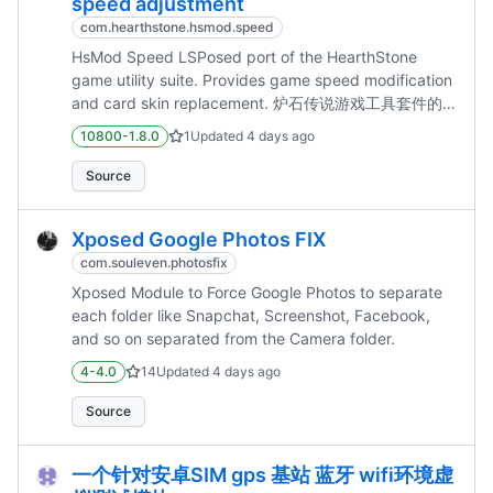
speed adjustment
com.hearthstone.hsmod.speed
HsMod Speed LSPosed port of the HearthStone
game utility suite. Provides game speed modification
and card skin replacement. 炉石传说游戏工具套件的
LSPosed 移植版。提供游戏速度调整和卡牌皮肤替换功
10800-1.8.0
1
Updated
4 days ago
能。 Current Version v1.8.0 (2026-08-06)
Compatibility Hearthstone: 36.2.248348 (latest...
Source
Xposed Google Photos FIX
com.souleven.photosfix
Xposed Module to Force Google Photos to separate
each folder like Snapchat, Screenshot, Facebook,
and so on separated from the Camera folder.
4-4.0
14
Updated
4 days ago
Source
一个针对安卓SIM gps 基站 蓝牙 wifi环境虚