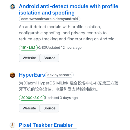
Android anti-detect module with profile
isolation and spoofing
com.wowsoftware.hidemyandroid
An anti-detect module with profile isolation,
configurable spoofing, and privacy controls to
reduce app tracking and fingerprinting on Android.
151-1.5.1
80
Updated
12 hours ago
Website
Source
HyperEars
dev.hyperears
为 Xiaomi HyperOS MiLink 融合设备中心补充第三方蓝
牙耳机的设备流转、电量和受支持控制能力。
20000-2.0.0
Updated
3 days ago
Website
Source
Pixel Taskbar Enabler