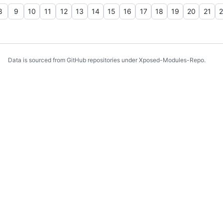
8
9
10
11
12
13
14
15
16
17
18
19
20
21
2
Data is sourced from GitHub repositories under Xposed-Modules-Repo.