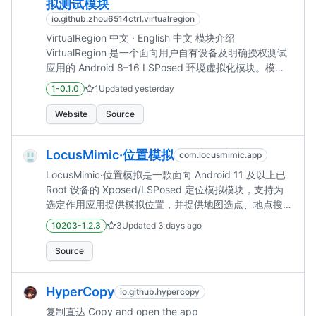
拟测试模块
io.github.zhou6514ctrl.virtualregion
VirtualRegion 中文 · English 中文 模块介绍
VirtualRegion 是一个面向用户自有设备及明确授权测试
应用的 Android 8–16 LSPosed 环境虚拟化模块。模块
通过统一的环境配置和按应用隔离策略，为兼容性测试、
1-0.1.0
1
Updated
yesterday
隐私测试、 自动化测试以及多地区业务验证提供可控、
可恢复的测试环境。 模块采用 Modern Xposed API
Website
Source
102，最低支持 Android 8（API 26），目标支持
Android 16 （API 36）。界面目前以中文为主。 模...
LocusMimic·位置模拟
com.locusmimic.app
LocusMimic·位置模拟是一款面向 Android 11 及以上已
Root 设备的 Xposed/LSPosed 定位模拟模块，支持为
选定作用应用提供模拟位置，并提供地图选点、地点搜
索、收藏、当前位置与位置参数配置。
10203-1.2.3
3
Updated
3 days ago
Source
HyperCopy
io.github.hypercopy
复制直达 Copy and open the app