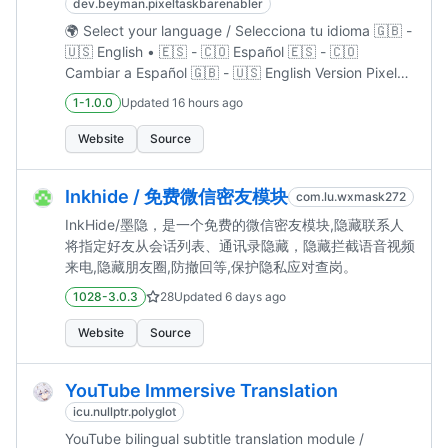
dev.beyman.pixeltaskbarenabler
🌍 Select your language / Selecciona tu idioma 🇬🇧 -
🇺🇸 English • 🇪🇸 - 🇨🇴 Español 🇪🇸 - 🇨🇴
Cambiar a Español 🇬🇧 - 🇺🇸 English Version Pixel
Taskbar Enabler An Xposed module designed to
1-1.0.0
Updated
16 hours ago
enable the taskbar on Pixel devices. Introduction P...
Website
Source
Inkhide / 免费微信密友模块
com.lu.wxmask272
InkHide/墨隐，是一个免费的微信密友模块,隐藏联系人​
将指定好友从会话列表、通讯录隐藏，隐藏拦截语音视频
来电,隐藏朋友圈,防撤回等,保护隐私应对查岗。
1028-3.0.3
28
Updated
6 days ago
Website
Source
YouTube Immersive Translation
icu.nullptr.polyglot
YouTube bilingual subtitle translation module /