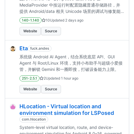
MediaProvider 中按运行时配置隐藏普通存储路径，并
提供 Android/data 相关 Unicode 场景的调试与修复能
力。
140-1.140
10
Updated
2 days ago
Website
Source
Eta
fuck.andes
系统级 Android AI Agent，结合系统底层 API、GUI
Agent 与 Root/Linux 环境，支持小布助手与超级小爱接
管，并解锁 Gemini 和一圈即搜，打破设备能力上限。
251-2.5.1
2
Updated
1 hour ago
Website
Source
HLocation - Virtual location and
environment simulation for LSPosed
com.hlocation
System-level virtual location, route, and device-
environment simulation for Android 8.0–16, powered